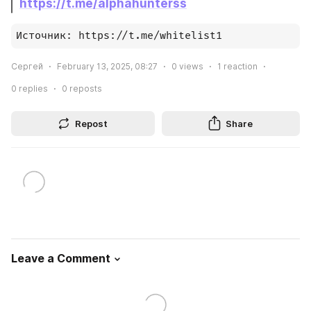
https://t.me/alphahunterss
Источник: https://t.me/whitelist1
Сергей
February 13, 2025, 08:27
0
views
1
reaction
0
replies
0
reposts
Repost
Share
Leave a Comment