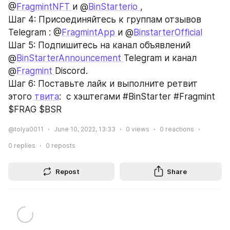
@
FragmintNFT 
и @
BinStarterio 
,
Шаг 4: Присоединяйтесь к группам отзывов 
Telegram : @
FragmintApp 
и @
BinstarterOfficial
Шаг 5: Подпишитесь на канал объявлений 
@
BinStarterAnnouncement 
Telegram и канал 
@
Fragmint 
Discord.
Шаг 6: Поставьте лайк и выполните ретвит 
этого 
твита
:  с хэштегами #BinStarter #Fragmint 
$FRAG $BSR
@tolya0011
June 10, 2022, 13:33
0
views
0
reactions
0
replies
0
reposts
Repost
Share