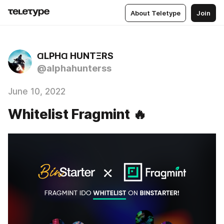
About Teletype
Join
ⱭLPHⱭ HUNTΞRS
@alphahunterss
June 10, 2022
Whitelist Fragmint 🔥