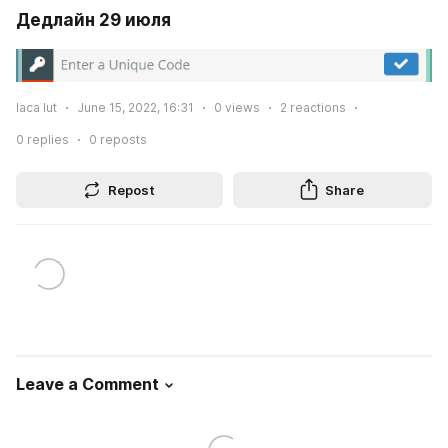
Дедлайн 29 июля
laca lut
June 15, 2022, 16:31
0
views
2
reactions
0
replies
0
reposts
Repost
Share
Leave a Comment