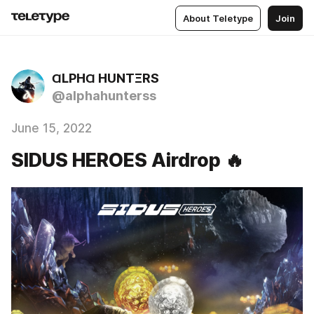
About Teletype
Join
ⱭLPHⱭ HUNTΞRS
@alphahunterss
June 15, 2022
SIDUS HEROES Airdrop 🔥