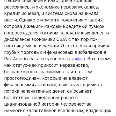
Плохие компании и некоторые хорошие 
разорялись, и экономика перезапускалась. 
Кредит исчезал, и система снова начинала 
расти. Однако с момента появления «твари с 
острова Джекил» каждый кредитный пузырь 
сопровождался потоком напечатанных денег, и 
дисбалансы экономики США с тех пор по-
настоящему не исчезали. Это коренная причина 
грубых торговых и финансовых дисбалансов в 
Pax Americana, а не уровень 
тарифов
. В то время 
как статус-кво приносит неравенство, 
безнадёжность, зависимость и т. д. тем 
простолюдинам, которые не владеют 
финансовыми активами, выигрывающими от 
потока напечатанных денег, он осыпает 
богатством, невиданным ранее в 
цивилизованной истории человечества, 
немногих «властелинов вселенной», владеющих 