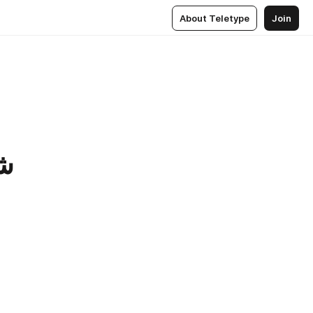
About Teletype
Join
شر