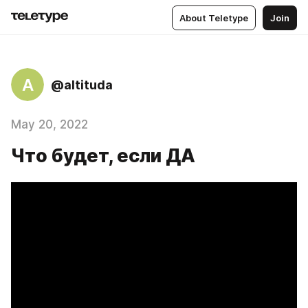
About Teletype
Join
A
@altituda
May 20, 2022
Что будет, если ДА