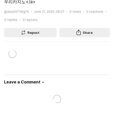
우리카지노</a>
@alxa2477dfg74
June 21, 2020, 08:07
0
views
0
reactions
0
replies
0
reposts
Repost
Share
Leave a Comment