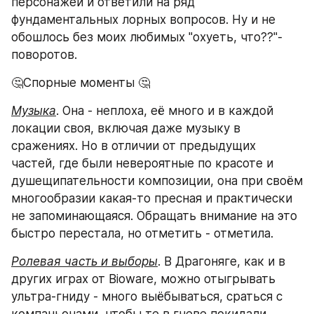
персонажей и ответили на ряд 
фундаментальных лорных вопросов. Ну и не 
обошлось без моих любимых "охуеть, что??"-
поворотов.
🤔Спорные моменты 🤔
Музыка
. Она - неплоха, её много и в каждой 
локации своя, включая даже музыку в 
сражениях. Но в отличии от предыдущих 
частей, где были невероятные по красоте и 
душещипательности композиции, она при своём 
многообразии какая-то пресная и практически 
не запоминающаяся. Обращать внимание на это 
быстро перестала, но отметить - отметила.
Ролевая часть и выборы
. В Драгоняге, как и в 
других играх от Bioware, можно отыгрывать 
ультра-гниду - много выёбываться, сраться с 