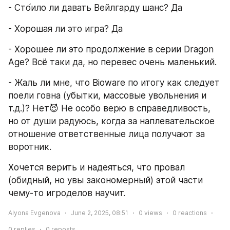
- Сто́ило ли давать Вейлгарду шанс? Да
- Хорошая ли это игра? Да
- Хорошее ли это продолжение в серии Dragon 
Age? Всё таки да, но перевес очень маленький.
- Жаль ли мне, что Bioware по итогу как следует 
поели говна (убытки, массовые увольнения и 
т.д.)? Нет😈 Не особо верю в справедливость, 
но от души радуюсь, когда за наплевательское 
отношение ответственные лица получают за 
воротник.
Хочется верить и надеяться, что провал 
(обидный, но увы закономерный) этой части 
чему-то игроделов научит.
Alyona Evgenova
June 2, 2025, 08:51
0
views
0
reactions
0
replies
0
reposts