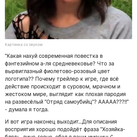
Картинка со звуком
"Какая нахуй современная повестка в 
фэнтезийном а-ля средневековье? Что за 
вырвиглазный фиолетово-розовый цвет 
логотипа?? Почему трейлер к игре, где всё 
действие происходит в суровом, мрачном и 
жестоком мире, выглядит как плохая пародия 
на развесёлый "Отряд самоубийц"? ААААА???!!" 
- думала я тогда.
И вот игра наконец выходит...Для описания 
восприятия хорошо подойдёт фраза "Хозяйка-
блядь, вино-говно, ебал я ваши именины". 