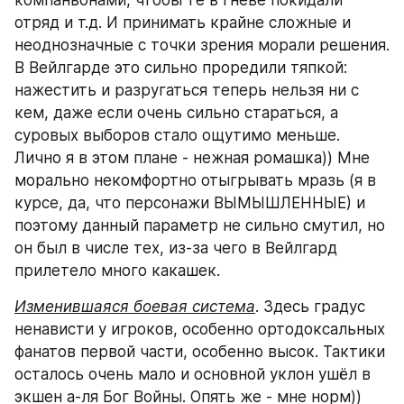
компаньонами, чтобы те в гневе покидали 
отряд и т.д. И принимать крайне сложные и 
неоднозначные с точки зрения морали решения. 
В Вейлгарде это сильно проредили тяпкой: 
нажестить и разругаться теперь нельзя ни с 
кем, даже если очень сильно стараться, а 
суровых выборов стало ощутимо меньше. 
Лично я в этом плане - нежная ромашка)) Мне 
морально некомфортно отыгрывать мразь (я в 
курсе, да, что персонажи ВЫМЫШЛЕННЫЕ) и 
поэтому данный параметр не сильно смутил, но 
он был в числе тех, из-за чего в Вейлгард 
прилетело много какашек.
Изменившаяся боевая система
. Здесь градус 
ненависти у игроков, особенно ортодоксальных 
фанатов первой части, особенно высок. Тактики 
осталось очень мало и основной уклон ушёл в 
экшен а-ля Бог Войны. Опять же - мне норм)) 