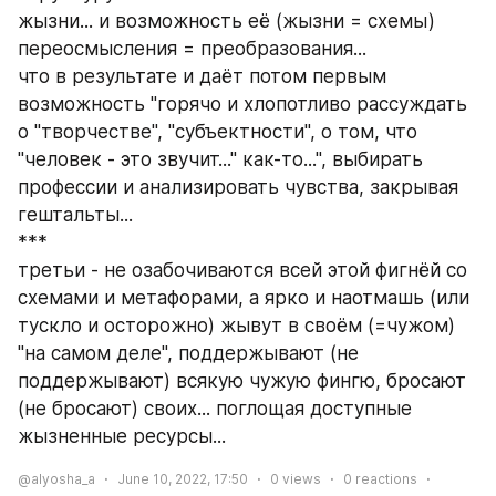
жызни... и возможность её (жызни = схемы) 
переосмысления = преобразования...
что в результате и даёт потом первым 
возможность "горячо и хлопотливо рассуждать 
о "творчестве", "субъектности", о том, что 
"человек - это звучит..." как-то...", выбирать 
профессии и анализировать чувства, закрывая 
гештальты...
***
третьи - не озабочиваются всей этой фигнёй со 
схемами и метафорами, а ярко и наотмашь (или 
тускло и осторожно) жывут в своём (=чужом) 
"на самом деле", поддержывают (не 
поддержывают) всякую чужую фингю, бросают 
(не бросают) своих... поглощая доступные 
жызненные ресурсы...
@alyosha_a
June 10, 2022, 17:50
0
views
0
reactions