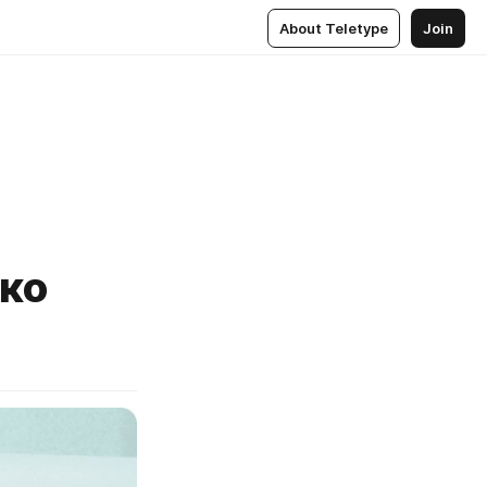
About Teletype
Join
ко