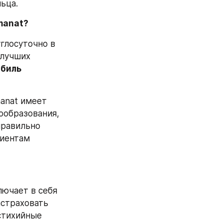
ьца.
anat? 
глосуточно в 
лучших 
биль 
nat имеет 
образования, 
равильно 
иентам 
ючает в себя 
страховать 
стихийные 