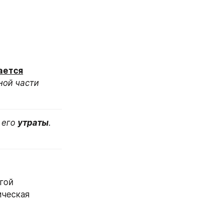
ается
ой части 
его 
утраты
. 
 может воспользоваться услугой 
ческая 