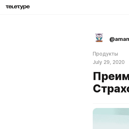
@aman
Продукты
July 29, 2020
Преим
Страх