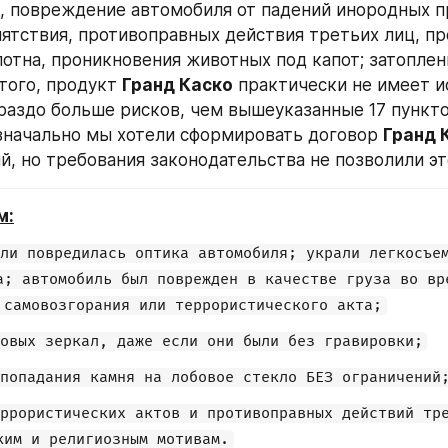
н, повреждение автомобиля от падений инородных пр
пятствия, противоправных действия третьих лиц, пр
отна, проникновения животных под капот; затоплени
того, продукт 
Гранд Каско
 практически не имеет и
раздо больше рисков, чем вышеуказанные 17 пунктов
значально мы хотели сформировать договор 
Гранд 
й, но требования законодательства не позволили эт
м:
ли повредилась оптика автомобиля; украли легкосъем
а; автомобиль был поврежден в качестве груза во вре
 самовозгорания или террористического акта;
овых зеркал, даже если они были без гравировки;
попадания камня на лобовое стекло БЕЗ ограничений
ррористических актов и противоправных действий тре
ким и религиозным мотивам.