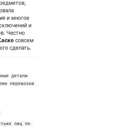
едметов,  
овала 
я и многое 
сключений и 
. Честно 
Каско
 совсем 
ого сделать.
ные детали 
мя перевозки 
;
тьих лиц по 