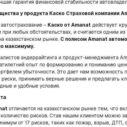
учшая гарантия финансовой стабильности автовладел
щества у продукта Каско
Страховой компании Am
автострахование – 
Каско от Amanat
 действует кру
 при любых обстоятельствах, и считается одним из 
а казахстанском рынке. 
С полисом Amanat автомо
по максимуму.
алистов андеррайтинга и продукт-менеджмента Ama
атилетний опыт по формированию и пониманию цено
ртфелем убыточности. Это дает нам возможность п
 риски, принимать верные решения и предлагать кл
дные и удобные условия.
та 
nat
 отличается на казахстанском рынке тем, что вкл
количество рисков. Став нашим клиентом можно за
нимум от 17 рисков, таких как пожар, взрыв, ДТП, 