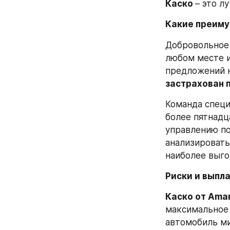
Каско 
– это л
Какие преиму
Добровольное 
любом месте и
предложений н
застрахован 
Команда специ
более пятнадц
управлению по
анализировать
наиболее выго
Риски и выпла
Каско от Ama
максимальное 
автомобиль ми