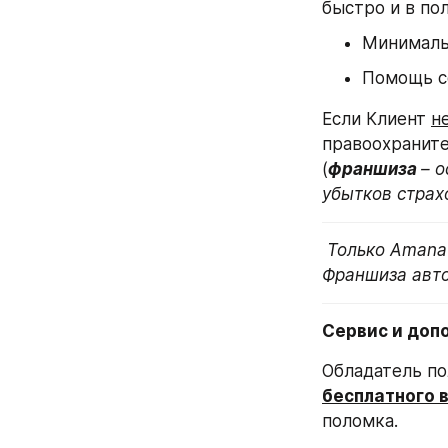
быстро и в по
Минималь
Помощь с
Если Клиент 
н
правоохраните
(
франшиза 
– 
убытков страх
 Только Amana
Франшиза авто
Сервис и доп
Обладатель по
бесплатного 
поломка.