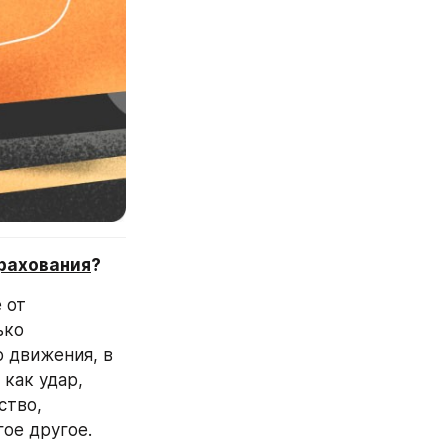
рахования
? 
от 
ко 
ответственность водителя перед другими участниками дорожного движения, в 
 как удар, 
тво, 
случайная царапина, о ветку, угон, пожар, наезд на что-либо и многое другое. 