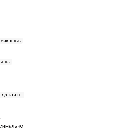
амыкания;
биля.
зультате 
Как только, нам предоставляют последний документ, Компания без 
симально 