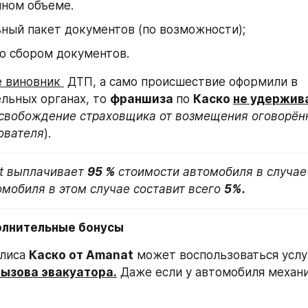
лном объеме.
ный пакет документов (по возможности);
о сбором документов.
е виновник 
 ДТП, а само происшествие оформили в 
льных органах, то 
франшиза 
по 
Каско 
не удержив
освобождение страховщика от возмещения оговорённ
ователя
).
t выплачивает 
95 % 
стоимости автомобиля в случае 
мобиля в этом случае составит всего 
5%.
олнительные бонусы
лиса 
Каско от Amanat
вызова эвакуатора.
 Даже если у автомобиля механи