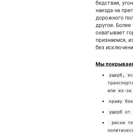
бедствия, уго
наезда на пре
дорожного пол
другое. Более 
охватывает го
признаемся, и
без исключени
Мы покрывае
ущерб, ес
транспорт
или из-за
кражу бок
ущерб от 
 риски те
политичес