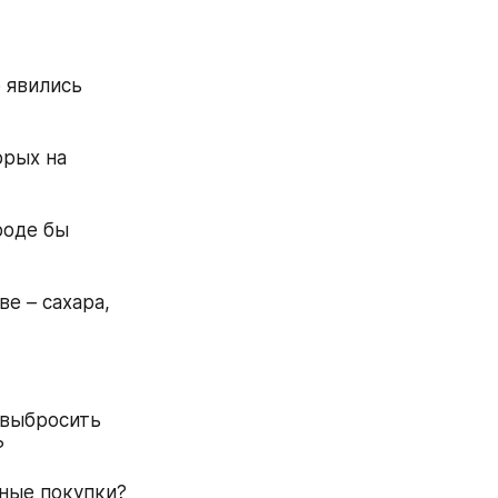
явились 
рых на 
роде бы 
е – сахара, 
выбросить 
?
пные покупки?