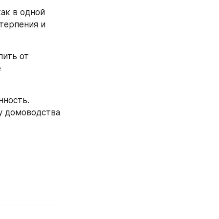
ак в одной 
терпения и 
ить от 
 
ность. 
у домоводства 