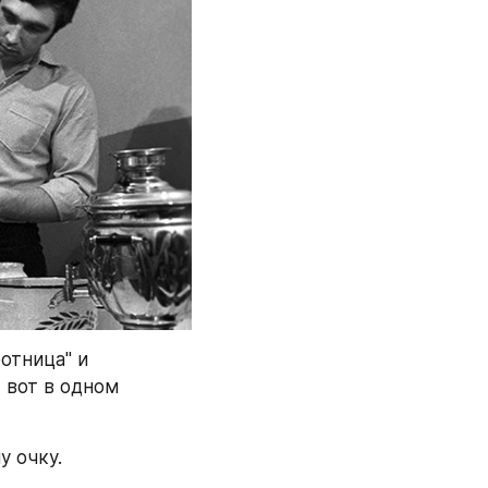
тница" и 
 вот в одном 
 очку. 