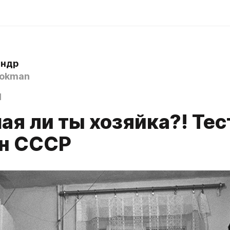
андр
okman
1
я ли ты хозяйка?! Тес
н СССР