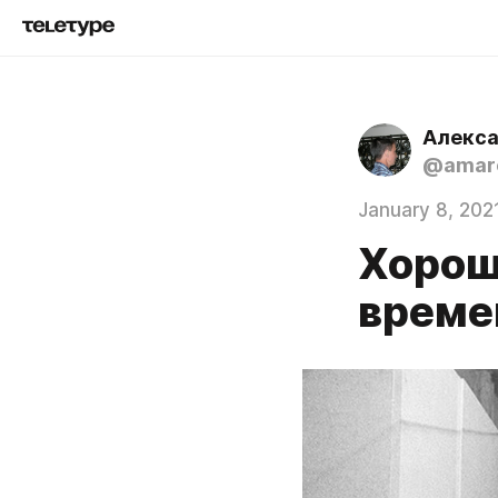
Алекс
@amar
January 8, 202
Хороша
време