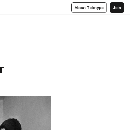
About Teletype
Join
т