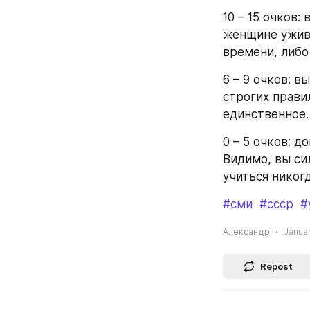
10 – 15 очков:
женщине ужива
времени, либо
6 – 9 очков: в
строгих правил
единственное.
0 – 5 очков: д
Видимо, вы си
учиться никогд
#сми
#ссср
#
Александр
Januar
Repost