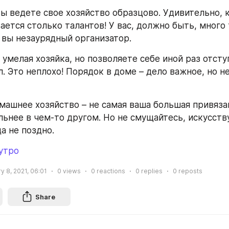
 вы ведете свое хозяйство образцово. Удивительно, к
ется столько талантов! У вас, должно быть, много 
 вы незаурядный организатор.
ы умелая хозяйка, но позволяете себе иной раз отступ
. Это неплохо! Порядок в доме – дело важное, но не
омашнее хозяйство – не самая ваша большая привязан
льнее в чем-то другом. Но не смущайтесь, искусств
а не поздно.
утро
y 8, 2021, 06:01
0
views
0
reactions
0
replies
0
reposts
Share