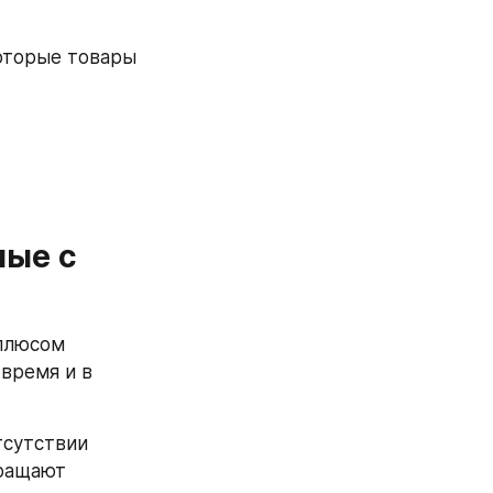
оторые товары 
ые с 
плюсом 
время и в 
сутствии 
ращают 