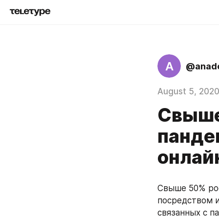
A
@anad
August 5, 202
Свыше
панде
онлай
Свыше 50% рос
посредством и
связанных с п