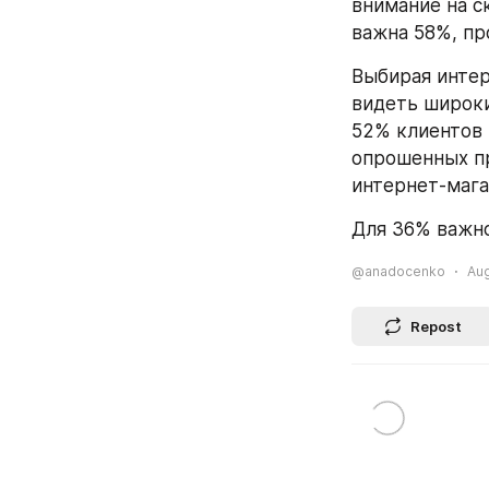
внимание на с
важна 58%, пр
Выбирая интер
видеть широки
52% клиентов 
опрошенных пр
интернет-мага
Для 36% важно
@anadocenko
Aug
Repost