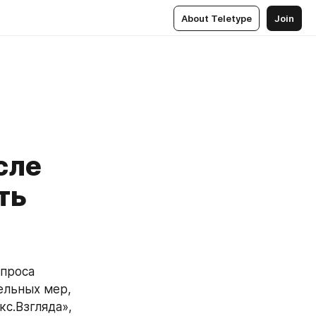
About Teletype
Join
сле
ть
проса 
льных мер, 
с.Взгляда», 