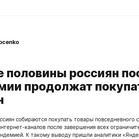
ocenko
0
 половины россиян по
мии продолжат покупа
н
сиян собираются покупать товары повседневного с
нтернет-каналов после завершения всех ограничите
андемией. К такому выводу пришли аналитики «Яндек