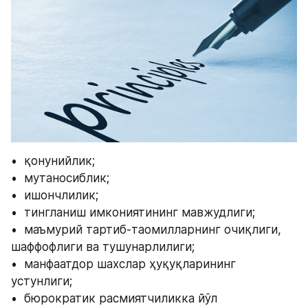
•  қонунийлик;
•  мутаносиблик;
•  ишончлилик;
•  тингланиш имкониятининг мавжудлиги;
•  маъмурий тартиб-таомилларнинг очиқлиги, 
шаффофлиги ва тушунарлилиги;
•  манфаатдор шахслар ҳуқуқларининг 
устунлиги;
•  бюрократик расмиятчиликка йўл 