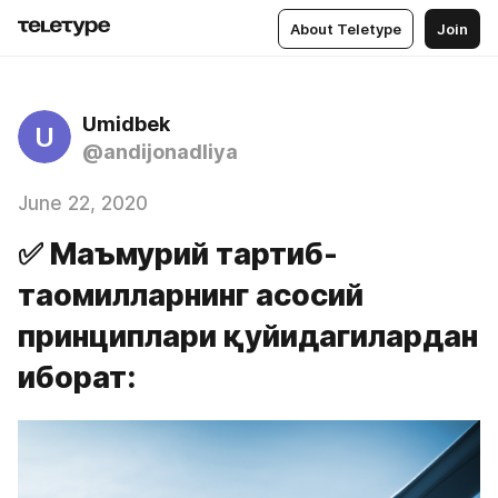
About Teletype
Join
Umidbek
U
@andijonadliya
June 22, 2020
✅ Маъмурий тартиб-
таомилларнинг асосий
принциплари қуйидагилардан
иборат: