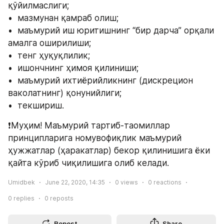
қўйилмаслиги;
•  мазмунан қамраб олиш;
•  маъмурий иш юритишнинг “бир дарча” орқали 
амалга оширилиши;
•  тенг ҳуқуқлилик;
•  ишончнинг ҳимоя қилиниши;
•  маъмурий ихтиёрийликнинг (дискрецион 
ваколатнинг) қонунийлиги;
•  текшириш.
❗️Муҳим! Маъмурий тартиб-таомиллар 
принципларига номувофиқлик маъмурий 
ҳужжатлар (ҳаракатлар) бекор қилинишига ёки 
қайта кўриб чиқилишига олиб келади.
Umidbek
June 22, 2020, 14:35
0
views
0
reactions
0
replies
0
reposts
Repost
Share