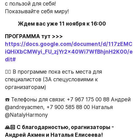
с пользой для себя! 
Показывайте себя миру!
   Ждем вас уже 11 ноября к 16:00
ПРОГРАММА тут >>> 
https://docs.google.com/document/d/117zEMC
iQHiXbCMWyi_FU_zjYr2x40Wi7WfBhjnH2K00/e
dit#
☝🏼 В программе пока есть места для 
специалистов (ЗА спецусловиями к 
организаторам)
☎️ Телефоны для связи: +7 967 175 00 88 Андрей 
@andreyacmen, +7 900 585 88 00 Наталья 
@NatalyHarmony
🙏🏻 С благодарностью, орагнизаторы - 
Андрей Акмен и Наталья Елисеева!