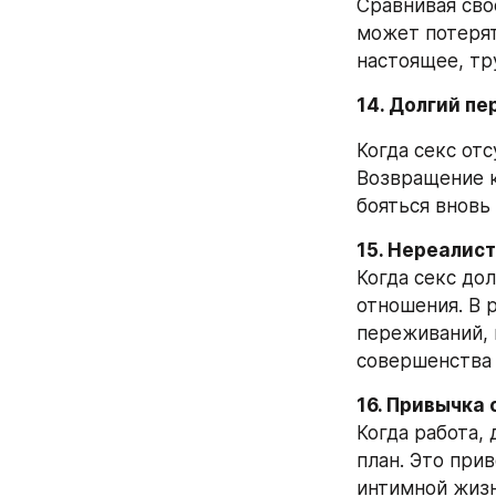
Сравнивая сво
может потерят
настоящее, тр
14. Долгий пе
Когда секс отс
Возвращение к
бояться вновь
15. Нереалис
Когда секс до
отношения. В 
переживаний, и
совершенства
16. Привычка 
Когда работа, 
план. Это прив
интимной жизн