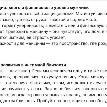
оциального и финансового уровня мужчины
но чувствовать себя защищенными. Мы интуитивно 
опасно, где нас окружат заботой и поддержкой. 
 теряет уверенность, а вместе с ней и финансовую с
ет тревожить женщину – она чувствует, что дом, в 
тся шатким, её страсть угасает. 
асности для женщины — это пространство, где рожд
 развития в интимной близости 
ь — как танец. Если мы исполняем одну и ту же пар
огонь, превращаясь в скучную рутину. Когда между 
г о желаниях, фантазиях, о том, что делает их счас
ие начинает угасать. Важно не бояться говорить о се
ловко, иногда страшно услышать правду, но именно ч
дается близость. Пробуйте новое, ищите способы уд