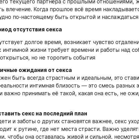
его текущего партнёра с прошлыми отношениями, 
ь влечение. Когда прошлое всё время накладывается
удно по-настоящему быть открытой и наслаждаться
риод отсутствия секса
утствует долгое время, возникает чувство отдаления
 интимной жизни требует времени и работы над соб
 открыться, но не торопить события
тичные ожидания от секса
лжен быть всегда страстным и идеальным, это ставит
реальности интимная близость — это смесь разных э
 важно принимать её такой, какая она есть, не ожи
ставить секс на последний план
дети и заботы о других становятся важнее, секс уход
одит к рутине, где нет места страсти. Важно уделят
и, чтобы она оставалась живой и сильной, несмотря 