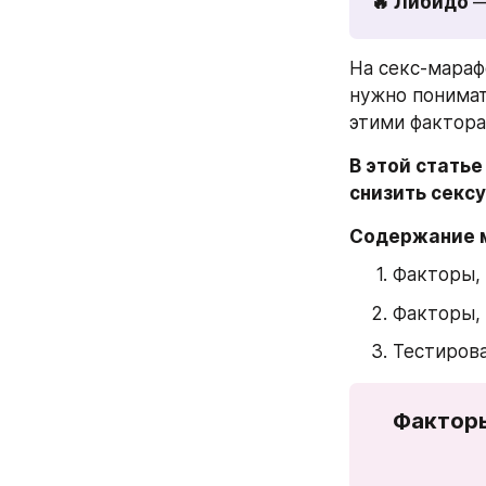
🔥 Либидо 
—
На секс-мараф
нужно понимат
этими фактора
В этой стать
снизить секс
Содержание 
Факторы, 
Факторы,
Тестирова
Факторы