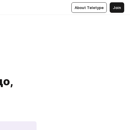
About Teletype
Join
о,