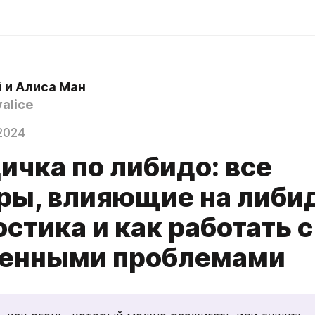
 и Алиса Ман
alice
2024
ичка по либидо: все
ры, влияющие на либид
стика и как работать с
енными проблемами