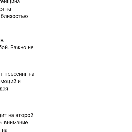
женщина 
 на 
 близостью
. 
ой. Важно не 
 прессинг на 
моций и 
дая 
ит на второй 
ь внимание 
на 