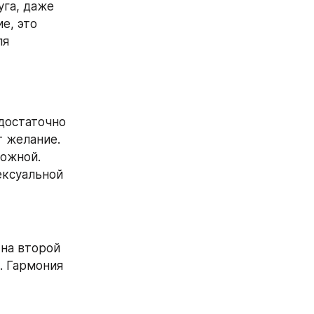
га, даже 
е, это 
я 
достаточно 
 желание. 
ожной. 
ксуальной 
на второй 
. Гармония 