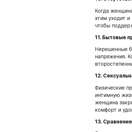
Когда женщина 
этим уходит и
чтобы поддерж
11. Бытовые 
Нерешенные бы
напряжения. К
второстепенны
12. Сексуальн
Физические пр
интимную жизн
женщина закры
комфорт и удо
13. Сравнени