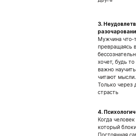
3. Неудовлет
разочарован
Мужчина что-то
превращаясь в
бессознательно
хочет, будь то
важно научить
читают мысли.
Только через 
страсть
4. Психологич
Когда человек
который блоки
Постоянная са