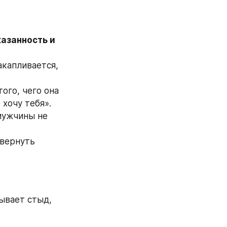
азанность и 
акапливается, 
ого, чего она 
хочу тебя». 
мужчины не 
вернуть 
ывает стыд, 