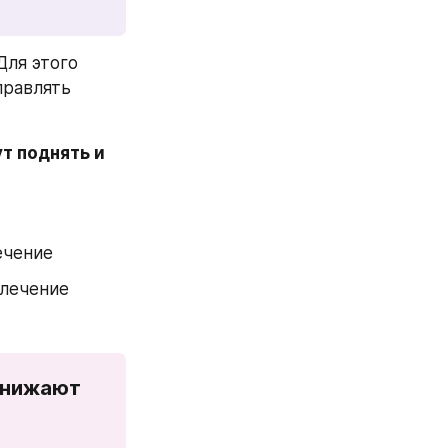
ля этого 
равлять 
 поднять и 
ечение
влечение
снижают 