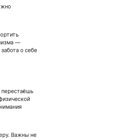
жно 
ортить 
низма — 
забота о себе 
 перестаёшь 
физической 
нимания 
ру. Важны не 