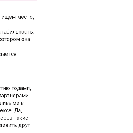
ищем место, 
табильность, 
котором она 
ается 
тию годами, 
партнёрами 
тливыми в 
ксе. Да, 
ерез такие 
ивить друг 