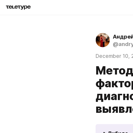
Андрей
@andry
December 10, 
Метод
факто
диагно
выявл