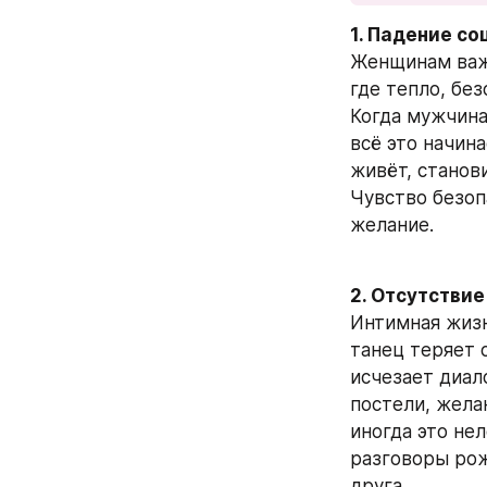
1. Падение с
Женщинам важ
где тепло, без
Когда мужчина
всё это начина
живёт, станови
Чувство безоп
желание.
2. Отсутствие
Интимная жизн
танец теряет 
исчезает диало
постели, желан
иногда это не
разговоры рож
друга