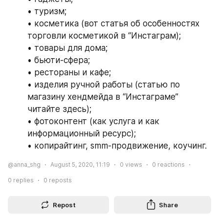
• туризм;
• косметика (вот статья об особенностях 
торговли косметикой в “Инстаграм);
• товары для дома;
• бьюти-сфера;
• рестораны и кафе;
• изделия ручной работы (статью по 
магазину хендмейда в “Инстаграме” 
читайте здесь);
• фотоконтент (как услуга и как 
информационный ресурс);
• копирайтинг, smm-продвижение, коучинг.
@anna_shg
August 5, 2020, 11:19
0
views
0
reactions
0
replies
0
reposts
Repost
Share