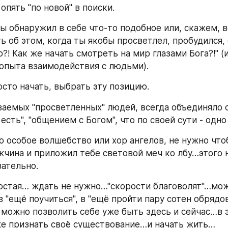
опять "по новой" в поиски.
ы обнаружил в себе что-то подобное или, скажем, в
ь об этом, когда ты якобы просветлел, пробудился, 
о?! Как же начать смотреть на мир глазами Бога?!" (и
опыта взаимодействия с людьми).
осто начать, выбрать эту позицию.
ваемых "просветленных" людей, всегда объединяло од
есть", "общением с Богом", что по своей сути - одно
о особое волшебство или хор ангелов, не нужно что
чина и приложил тебе световой меч ко лбу…этого 
зательно.
остая… ждать не нужно…"скорости благоволят"…мож
 "ещё поучиться", в "ещё пройти пару сотен обрядов
можно позволить себе уже быть здесь и сейчас…в э
е признать своё существование…и начать жить…