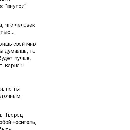
 "внутри" 
, что человек 
остью…
ришь свой мир 
ы думаешь, то 
удет лучше, 
т. Верно?!
, но ты 
аточным, 
ы Творец 
бой носитель, 
быть 