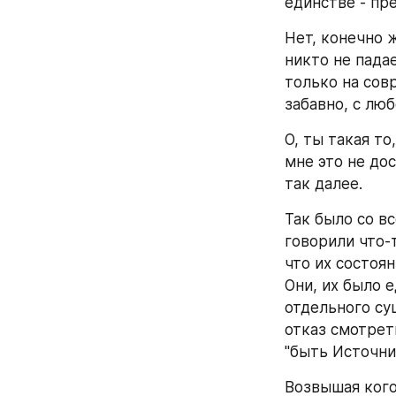
единстве - пр
Нет, конечно 
никто не падае
только на сов
забавно, с лю
О, ты такая то
мне это не до
так далее.
Так было со вс
говорили что-т
что их состоя
Они, их было 
отдельного су
отказ смотрет
"быть Источни
Возвышая кого