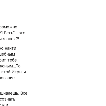
возможно 
 Есть" - это 
человек?!
о найти 
шебным 
ит тебе 
…ясным…То 
этой Игры и 
слание 
шиваешь. Все 
сознать 
м и 