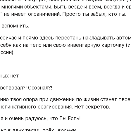
многими объектами. Быть везде и всем, всегда и сра
ь" не имеет ограничений. Просто ты забыл, кто ты.
 вспомнить.
сейчас и прямо здесь перестань накладывать автом
себя как на тело или свою инвентарную карточку (им
ссии).
ных нет.
вствовал?! Осознал?!
нно твоя опора при движении по жизни станет твоей
инстинктивного реагирования. Нет секретов.
я и очень радуюсь, что Ты Есть!
но в двух телах…трёх…восьми.