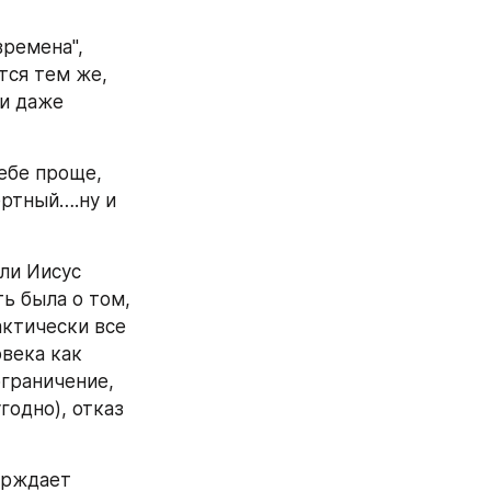
ремена", 
тся тем же, 
и даже 
ебе проще, 
ртный….ну и 
ли Иисус 
ь была о том, 
ктически все 
века как 
граничение, 
одно), отказ 
ерждает 