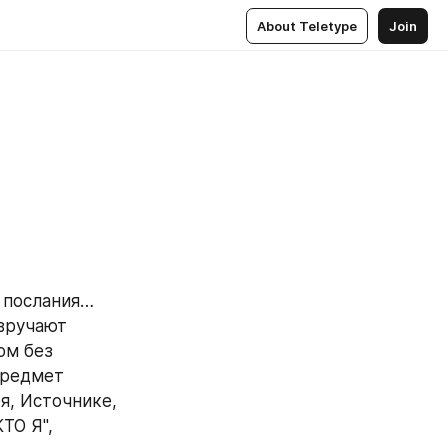
About Teletype
Join
 послания…
вручают 
м без 
предмет 
, Источнике, 
О Я", 