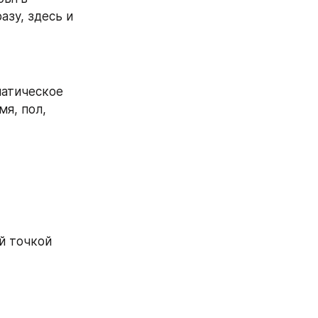
зу, здесь и 
атическое 
я, пол, 
 точкой 