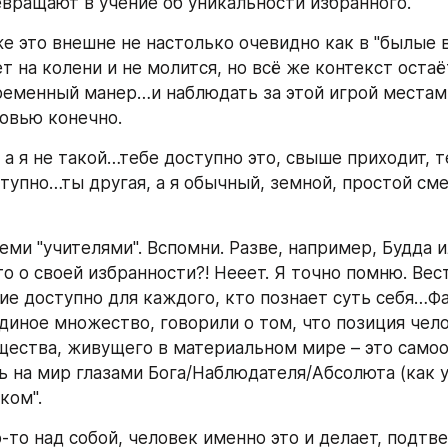
евращают в учение об уникальности избранного.
же это внешне не настолько очевидно как в "былые в
т на колени и не молится, но всё же контекст остаё
ременный манер…и наблюдать за этой игрой местам
бовью конечно.
, а я не такой…тебе доступно это, свыше приходит, т
ступно…ты другая, а я обычный, земной, простой сме
еми "учителями". Вспомни. Разве, например, Будда и
о о своей избранности?! Нееет. Я точно помню. Вест
ние доступно для каждого, кто познает суть себя…Фа
единое множество, говорили о том, что позиция чело
щества, живущего в материальном мире – это самоо
ь на мир глазами Бога/Наблюдателя/Абсолюта (как уг
ком".
-то над собой, человек именно это и делает, подтв