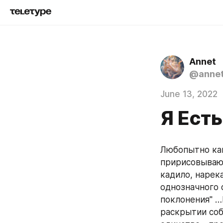
Annet
@anne
June 13, 2022
Я Есть
Любопытно как
пририсовывают
кадило, нарек
однозначного 
поклонения" …
раскрытии собс