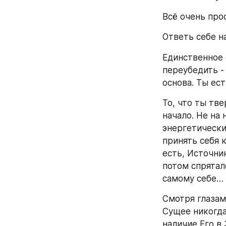
Всё очень про
Ответь себе н
Единственное 
переубедить - 
основа. Ты ес
То, что ты тве
начало. Не на
энергетически
принять себя 
есть, Источни
потом спряталс
самому себе…
Смотря глазам
Сущее никогда
наличие Его в 