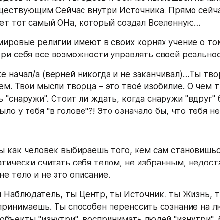
ществующим Сейчас внутри Источника. Прямо сейчас
ет тот самый ОНа, который создал Вселенную…
 мировые религии имеют в своих корнях учение о том
ри себя все возможности управлять своей реальн
е начал/а (верней никогда и не заканчивал)…Ты тво
ем. Твои мысли творца – это твоё изобилие. О чем т
"снаружи". Стоит ли ждать, когда снаружи "вдруг" б
ыло у тебя "в голове"?! Это означало бы, что тебя не
ты как человек выбираешь того, кем сам становишься
тически считать себя телом, не избранным, недост
не тело и не это описание.
ты Наблюдатель, ты Центр, ты Источник, ты Жизнь, т
спринимаешь. Ты способен переносить сознание на лю
объекты "изнутри", воспринимать людей "изнутри", 