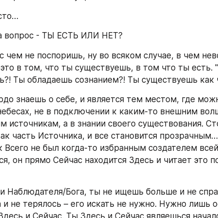
сто…
а вопрос - ТЫ ЕСТЬ ИЛИ НЕТ?
с чем не поспоришь, ну во всяком случае, в чем не
это в том, что ты существуешь, в том что ты есть. "Я
ть?! Ты обладаешь сознанием?! Ты существуешь как 
рдо знаешь о себе, и является тем местом, где можн
 небесах, не в подключении к каким-то внешним вол
м источникам, а в знании своего существования. Сто
как часть Источника, и все становится прозрачным
к Всего не был когда-то избранным создателем всей 
я, он прямо Сейчас находится Здесь и читает это по
и Наблюдателя/Бога, ты не ищешь больше и не спра
 и не терялось – его искать не нужно. Нужно лишь о
Здесь и Сейчас. Ты Здесь и Сейчас являешься начало