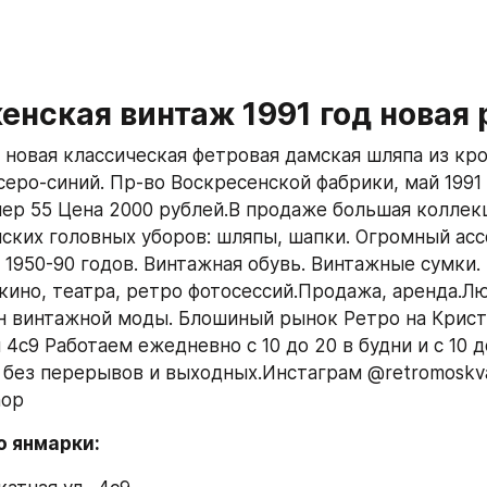
нская винтаж 1991 год новая 
новая классическая фетровая дамская шляпа из крол
серо-синий. Пр-во Воскресенской фабрики, май 1991 
мер 55 Цена 2000 рублей.В продаже большая коллек
ских головных уборов: шляпы, шапки. Огромный асс
1950-90 годов. Винтажная обувь. Винтажные сумки. 
 кино, театра, ретро фотосессий.Продажа, аренда.Лю
н винтажной моды. Блошиный рынок Ретро на Криста
 4с9 Работаем ежедневно с 10 до 20 в будни и с 10 до
 без перерывов и выходных.Инстаграм @retromoskva
hоp
о янмарки: