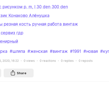
с рисунком р. m, l 30 den 300 den
 зик Конаково Алёнушка
ы резная кость ручная работа винтаж
 сервиз гдр
венирный
рка
#шляпа
#женская
#винтаж
#1991
#новая
#ку
6, 2020, 16:22
0
views
0
reactions
0
replies
0
reposts
Share