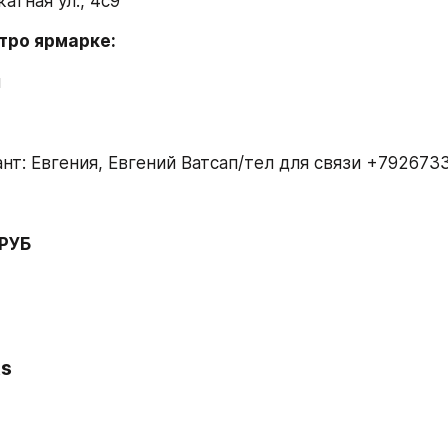
атная ул., 4с9
тро ярмарке:
м
ант: Евгения, Евгений Ватсап/тел для связи +792673
 РУБ
ts