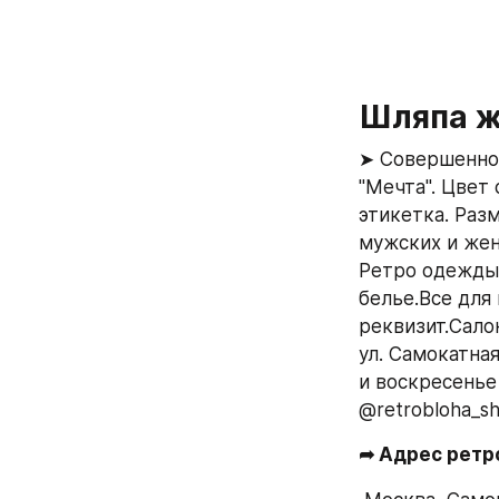
Шляпа же
➤ Совершенно 
"Мечта". Цвет 
этикетка. Раз
мужских и жен
Ретро одежды 
белье.Все для
реквизит.Сало
ул. Самокатная
и воскресенье
@retrobloha_s
➦ Адрес ретр