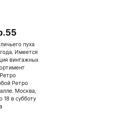
р.55
ичьего пуха 
года. Имеется 
ция винтажных 
ортимент 
Ретро 
бой Ретро 
лле. Москва, 
 18 в субботу 
 