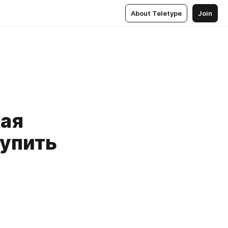
About Teletype
Join
кая
Купить