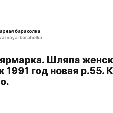
арная барахолка
varnaya-baraholka
 ярмарка. Шляпа женс
 1991 год новая р.55. 
о.