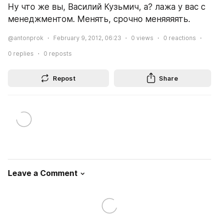
Ну что же вы, Василий Кузьмич, а? лажа у вас с 
менеджментом. Менять, срочно меняяяять.
@antonprok
February 9, 2012, 06:23
0
views
0
reactions
0
replies
0
reposts
Repost
Share
Leave a Comment