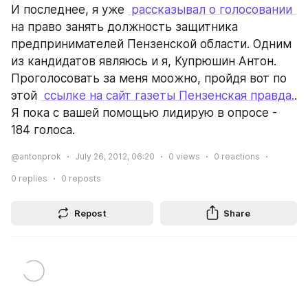
И последнее, я уже 
 рассказывал о голосовании 
на право занять должность защитника 
предпринимателей Пензенской области. Одним 
из кандидатов являюсь и я, Купрюшин Антон. 
Проголосовать за меня моожно, пройдя вот по 
этой 
 ссылке на сайт газеты Пензенская правда.
. 
Я пока с вашей помощью лидирую в опросе - 
184 голоса.
@antonprok
July 26, 2012, 06:20
0
views
0
reactions
0
replies
0
reposts
Repost
Share