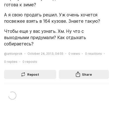
готова к зиме?
А я свою продать решил. Уж очень хочется 
посвежее взять в 164 кузове. Знаете такую?
Чтобы еще у вас узнать. Хм. Ну что с 
выходными придумали? Как отдыхать 
собираетесь?
@antonprok
October 24, 2013, 04:55
0
views
0
reactions
0
replies
0
reposts
Repost
Share