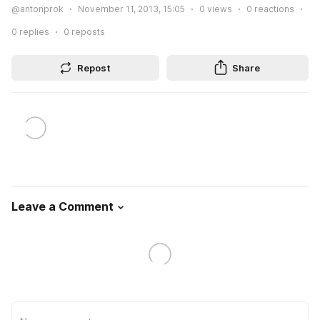
@antonprok
November 11, 2013, 15:05
0
views
0
reactions
0
replies
0
reposts
Repost
Share
Leave a Comment