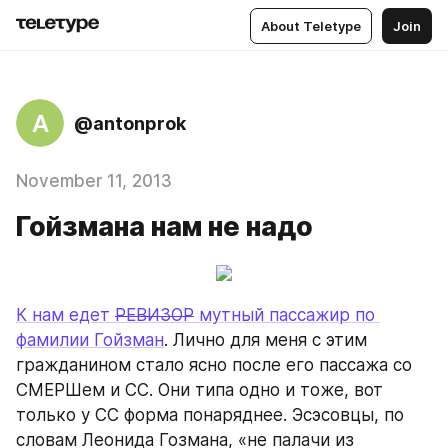
About Teletype
Join
A
@antonprok
November 11, 2013
Гойзмана нам не надо
К нам едет 
РЕВИЗОР
 мутный пассажир по 
фамилии Гойзман
. Лично для меня с этим 
гражданином стало ясно после его пассажа со 
СМЕРШем и СС. Они типа одно и тоже, вот 
только у СС форма понаряднее. Эсэсовцы, по 
словам Леонида Гозмана, «не палачи из 