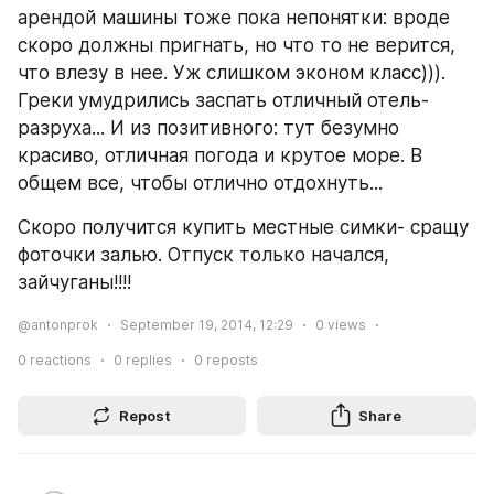
арендой машины тоже пока непонятки: вроде 
скоро должны пригнать, но что то не верится, 
что влезу в нее. Уж слишком эконом класс))). 
Греки умудрились заспать отличный отель- 
разруха... И из позитивного: тут безумно 
красиво, отличная погода и крутое море. В 
общем все, чтобы отлично отдохнуть...
Скоро получится купить местные симки- сращу 
фоточки залью. Отпуск только начался, 
зайчуганы!!!!
@antonprok
September 19, 2014, 12:29
0
views
0
reactions
0
replies
0
reposts
Repost
Share