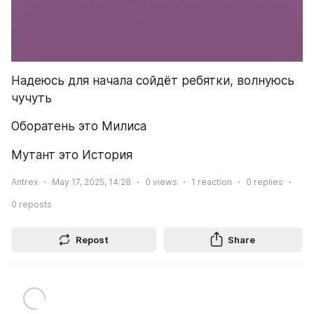
Надеюсь для начала сойдёт ребятки, волнуюсь 
чучуть 
Оборатень это Милиса
Мутант это История 
Antrex
May 17, 2025, 14:28
0
views
1
reaction
0
replies
0
reposts
Repost
Share