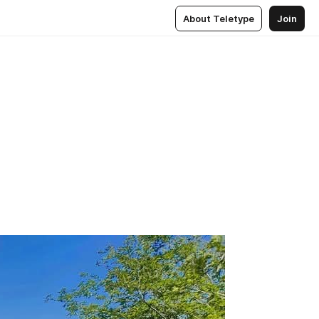
About Teletype
Join