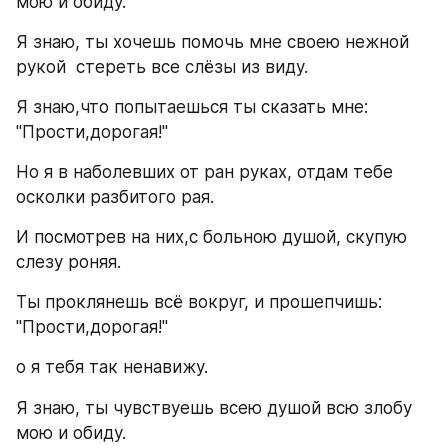
мою и обиду.
Я знаю, ты хочешь помочь мне своею нежной 
рукой  стереть все слёзы из виду.
Я знаю,что попытаешься ты сказать мне: 
"Прости,дорогая!"
Но я в наболевших от ран руках, отдам тебе 
осколки разбитого рая. 
И посмотрев на них,с больною душой, скупую 
слезу роняя.
Ты проклянешь всё вокруг, и прошепчишь: 
"Прости,дорогая!"
о я тебя так ненавижу.
Я знаю, ты чувствуешь всею душой всю злобу 
мою и обиду.