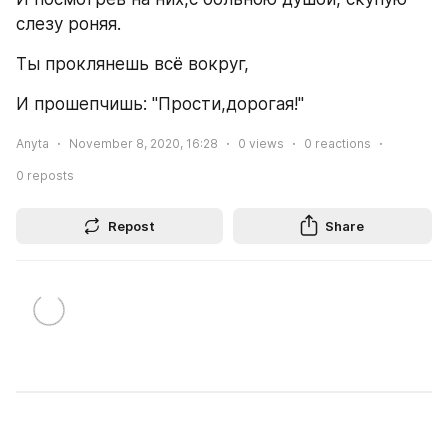
слезу роняя.
Ты проклянешь всё вокруг,
И прошепчишь: "Прости,дорогая!"
Anyta
November 8, 2020, 16:28
0
views
0
reactions
0
reposts
Repost
Share