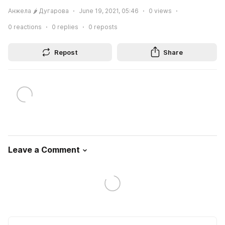
Анжела 🌶 Дугарова
June 19, 2021, 05:46
0
views
0
reactions
0
replies
0
reposts
Repost
Share
Leave a Comment