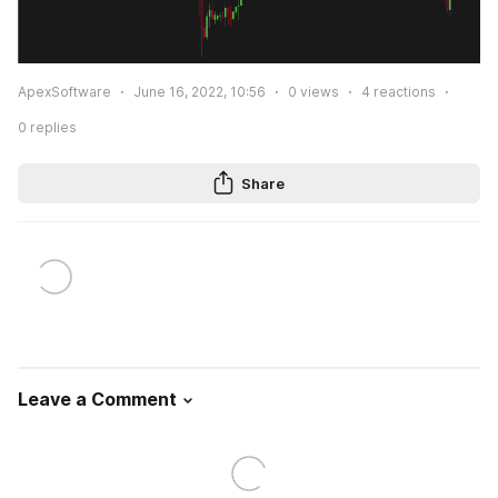
ApexSoftware
June 16, 2022, 10:56
0
views
4
reactions
0
replies
Share
Leave a Comment