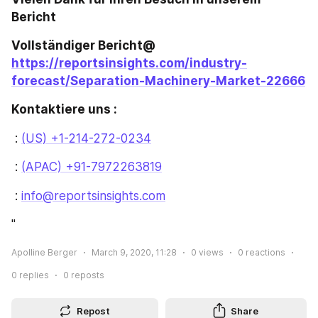
Bericht
Vollständiger Bericht@ 
https://reportsinsights.com/industry-
forecast/Separation-Machinery-Market-22666
Kontaktiere uns :
 : 
(US) +1-214-272-0234
 : 
(APAC) +91-7972263819
 : 
info@reportsinsights.com
"
Apolline Berger
March 9, 2020, 11:28
0
views
0
reactions
0
replies
0
reposts
Repost
Share