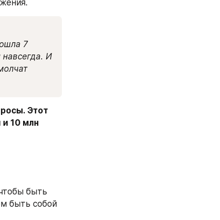
яжения.
ошла 7 
навсегда. И 
молчат 
росы. Этот 
и 10 млн 
чтобы быть 
м быть собой 