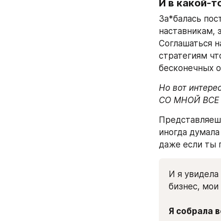
И в какой-т
За*балась пос
наставникам, э
Соглашаться н
стратегиям чт
бесконечных о
Но вот интерес
СО МНОЙ ВСЕ
Представляешь?
иногда думала 
даже если ты 
И я увидела
бизнес, мои
Я собрала в