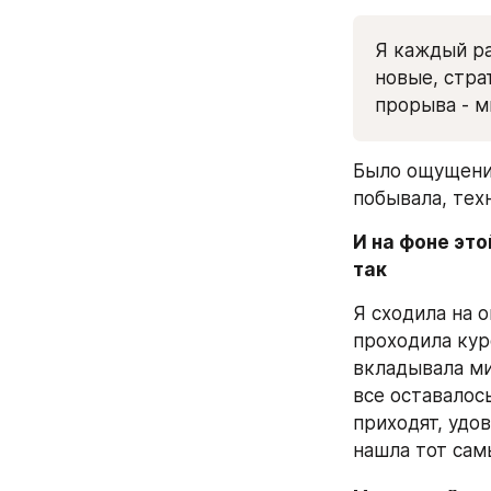
Я каждый ра
новые, стра
прорыва - м
Было ощущение,
побывала, техн
И на фоне это
так
Я сходила на 
проходила кур
вкладывала ми
все оставалось
приходят, удов
нашла тот сам