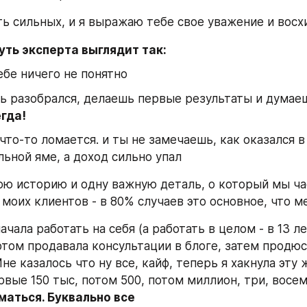
ть сильных, и я выражаю тебе свое уважение и восх
уть эксперта выглядит так: 
ебе ничего не понятно
ь разобрался, делаешь первые результаты и думаеш
гда!
что-то ломается. и ты не замечаешь, как оказался в 
ьной яме, а доход сильно упал
ою историю и одну важную деталь, о который мы час
 моих клиентов - в 80% случаев это основное, что 
начала работать на себя (а работать в целом - в 13 ле
отом продавала консультации в блоге, затем продюс
не казалось что ну все, кайф, теперь я хакнула эту ж
вые 150 тыс, потом 500, потом миллион, три, восемь
маться. Буквально все