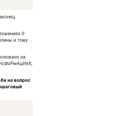
аконец 
ложениях 0 
лины и тому 
основано на 
аНсФоРмАцИяХ, 
бе на вопрос 
ошаговый 