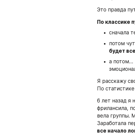
Это правда пу
По классике п
сначала т
потом чут
будет все
а потом… 
эмоционал
Я расскажу св
По статистике
6 лет назад я 
фрилансила, п
вела группы. М
Заработала пер
все начало ло