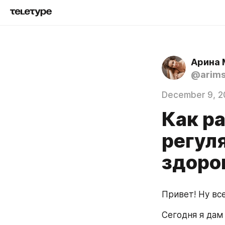
Арина 
@arim
December 9, 2
Как ра
регул
здоров
Привет! Ну вс
Сегодня я дам