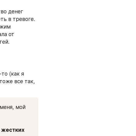
во денег 
ть в тревоге. 
жим 
ла от 
тей.
о (как я 
тоже все так, 
меня, мой 
 жестких 