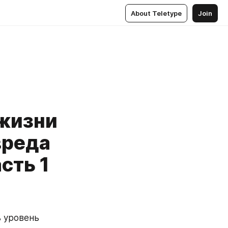
About Teletype
Join
 жизни
вреда
сть 1
 уровень 