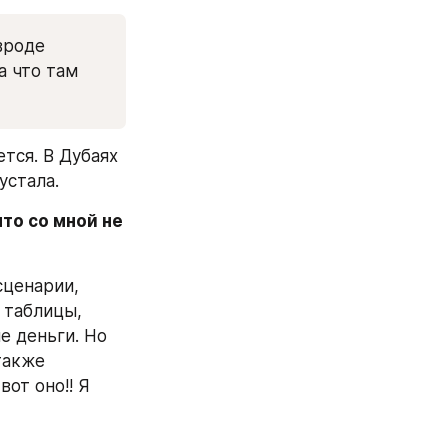
вроде 
 что там 
тся. В Дубаях 
устала.
то со мной не 
ценарии, 
таблицы, 
 деньги. Но 
также 
от оно!! Я 