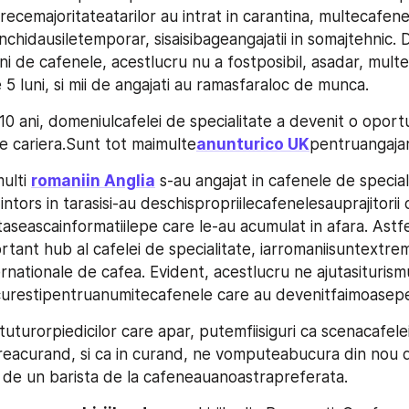
cemajoritateatarilor au intrat in carantina, multecafenel
inchidausiletemporar, sisaisibageangajatii in somajtehnic. D
i de cafenele, acestlucru nu a fostposibil, asadar, multe
le 5 luni, si mii de angajati au ramasfaraloc de munca.
i 10 ani, domeniulcafelei de specialitate a devenit o oportu
e cariera.Sunt tot maimulte
anunturico UK
pentruangajar
ulti 
romaniin Anglia
 s-au angajat in cafenele de speciali
intors in tarasisi-au deschispropriilecafenelesauprajitorii 
seascainformatiilepe care le-au acumulat in afara. Astfel
tant hub al cafelei de specialitate, iarromaniisuntextrem 
rnationale de cafea. Evident, acestlucru ne ajutasiturismul
Bucurestipentruanumitecafenele care au devenitfaimoasep
tuturorpiedicilor care apar, putemfiisiguri ca scenacafelei
eacurand, si ca in curand, ne vomputeabucura din nou d
de un barista de la cafeneauanoastrapreferata.