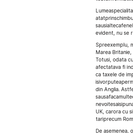
Lumeaspecialitat
atatprinschimbul
sausialtecafenel
evident, nu se 
Spreexemplu, mu
Marea Britanie, 
Totusi, odata cu
afectatava fi in
ca taxele de imp
isivorputeaperm
din Anglia. Astf
sausafacamultec
nevoitesaisipun
UK, carora cu si
tariprecum Roma
De asemenea, o