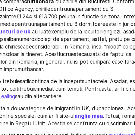
a compara
chiriilondra
 cu chiriile din Bucuresti. Conform 
 Office Agency, chiriilepentruunapartament cu 3 
aintre£1.244 si £13.700 peluna in functie de zona. Intret
iamediepentruunapartament cu 3 dormitoareeste in jur d
unturi de uk
 au luatexemplu de la locuitoriienglezi, asada
gsaaibanumerosicolegi de apartament, astfel, pretulpe ca
 la chiriescadeconsiderabil. In Romania, insa, “moda” coleg
insdoar la tineret. Acestlucruestecauzatsi de faptul ca 
ilor din Romania, in general, nu isi pot cumpara case faraa
un imprumutbancar.
trebuiesatiicontinca de la inceputsuntactele. Asadar, es
i tot ceititrebuieimediat cum temuti. Pentruasta, ar fi bine
 ealing
sau din altecartiere.
ta a douacategorie de imigranti in UK, dupapolonezi. Ace
 online speciale, cum ar fi site-ul
anglia mea
.
Totusi, roman
bine in Regatul Unit. Acestia se confrunta cu discriminari i