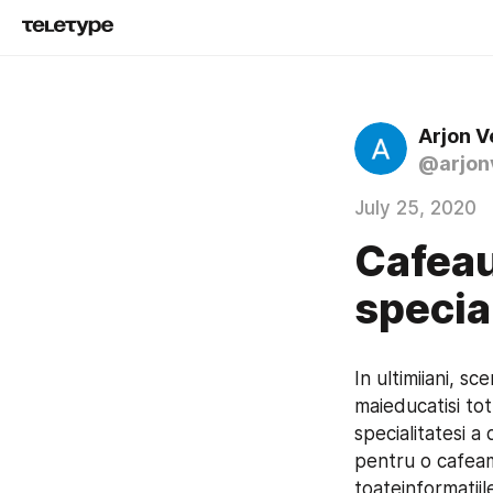
Arjon 
@arjon
July 25, 2020
Cafea
specia
In ultimiiani, sc
maieducatisi to
specialitatesi 
pentru o cafeama
toateinformatii