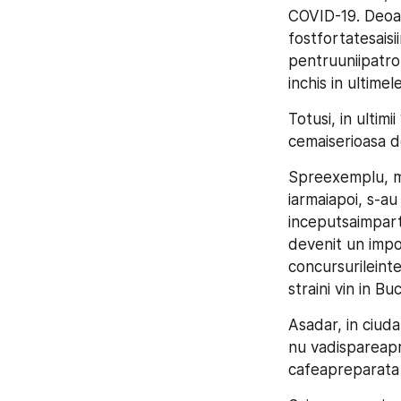
COVID-19. Deoare
fostfortatesaisi
pentruuniipatron
inchis in ultime
Totusi, in ultimi
cemaiserioasa d
Spreexemplu, m
iarmaiapoi, s-au 
inceputsaimparta
devenit un impor
concursurileinte
straini vin in 
Asadar, in ciuda
nu vadispareapr
cafeapreparata 