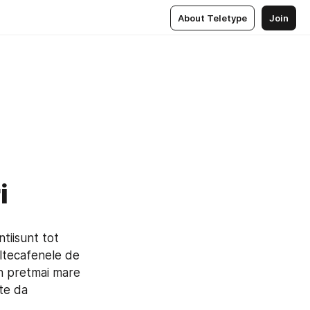
About Teletype
Join
i
tiisunt tot 
ltecafenele de 
n pretmai mare 
te da 