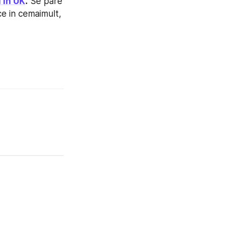
 in UK
.
 Se pare 
e in cemaimult, 