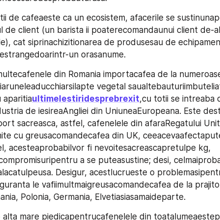
ii de cafeaeste ca un ecosistem, afacerile se sustinunape
 de client (un barista ii poaterecomandaunui client de-al
e), cat siprinachizitionarea de produsesau de echipament
restrangedoarintr-un orasanume.
ltecafenele din Romania importacafea de la numeroasepra
iaruneleaducchiarsilapte vegetal saualtebauturiimbuteliat
 aparitia
ultimelestiridesprebrexit
,cu totii se intreaba 
dustria de iesireaAngliei din UniuneaEuropeana. Este dest
ort sacreasca, astfel, cafenelele din afaraRegatului Unit 
ite cu greusacomandecafea din UK, ceeacevaafectaputerni
el, acesteaprobabilvor fi nevoitesacreascapretulpe kg, 
ompromisuripentru a se puteasustine; desi, celmaiprobabi
alacatulpeusa. Desigur, acestlucrueste o problemasipentr
guranta le vafiimultmaigreusacomandecafea de la prajitori
nia, Polonia, Germania, Elvetiasiasamaideparte.
 alta mare piedicapentrucafenelele din toatalumeaestep