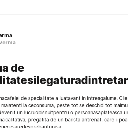
Verma
verma
ua de
litatesilegaturadintretar
enacafelei de specialitate a luatavant in intreagalume. Clien
t maiatenti la ceconsuma, peste tot se deschid tot maimu
a devenit un lucruobisnuitpentru o persoanasaplateasca u
icalitativa, pregatita de un barista antrenat, care ii poa
lenecesaredesprebauturasa.