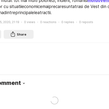
u mutat tot mai multi polonezi, indieni, romanisi
moldoveni
ilor cu situatiieconomicemaiprecaresuntatrasi de Vest din c
nadintreprincipaleleatractii.
5, 2020, 21:19
0
views
0
reactions
0
replies
0
reposts
Share
Comment