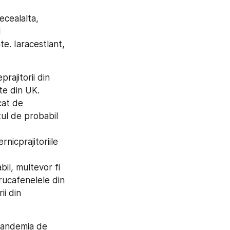
cealalta, 
 
e. Iaracestlant, 
jitorii din 
e din UK. 
cat de 
ul de probabil 
cprajitoriile 
l, multevor fi 
ucafenelele din 
i din 
andemia de 