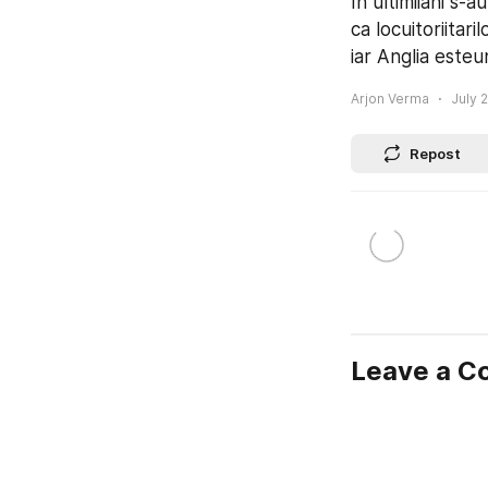
In ultimiiani s-a
ca locuitoriitar
iar Anglia esteu
Arjon Verma
July 2
Repost
Leave a 