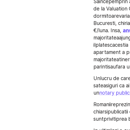
Saincepemprin 
de la Valuation
dormitoarevariaz
Bucuresti, chir
€/luna. Insa, 
an
majoritateaajun
ilplatescacestia
apartament a pr
majoritateatiner
parintisaufara 
Unlucru de care 
sateasiguri ca a
un
notary public
Romaniireprezin
chiarsipublicatii
suntprivitiprea 