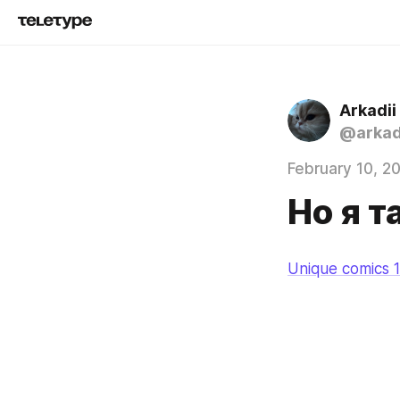
Arkadii
@arkad
February 10, 2
Но я т
Unique comics 