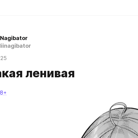
 Nagibator
iinagibator
025
акая ленивая
18+