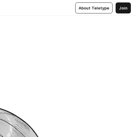
About Teletype
Join