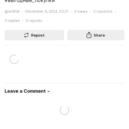
#выгодные_покупки
@art808
December 9, 2024, 03:27
0
views
0
reactions
0
replies
0
reposts
Repost
Share
Leave a Comment