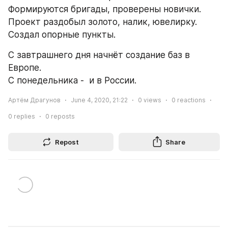
Формируются бригады, проверены новички.
Проект раздобыл золото, налик, ювелирку.
Создал опорные пункты.
С завтрашнего дня начнёт создание баз в 
Европе.
С понедельника -  и в России.
Артём Драгунов
June 4, 2020, 21:22
0
views
0
reactions
0
replies
0
reposts
Repost
Share