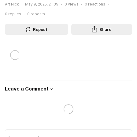
Art Nick
May 9, 2025, 21:39
0
views
0
reactions
0
replies
0
reposts
Repost
Share
Leave a Comment