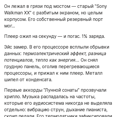
Он лежал в грязи под мостом — старый "Sony 
Walkman XX" с разбитым экраном, но целым 
корпусом. Его собственный резервный порт 
мог...
Плеер ожил на секунду — и погас. 1% заряда.
Эйс замер. В его процессоре всплыли обрывки 
данных: 
термоэлектрический эффект, разница 
потенциалов, тепло как энергия...
 Он снял 
грудную панель, оголив перегревающиеся 
процессоры, и прижал к ним плеер. Металл 
шипел от конденсата.
Первые аккорды "Лунной сонаты" прозвучали 
хрипло. Музыка распадалась на частоты, 
которые его аудиосистема никогда не выделяла 
отдельно: вибрацию струн, дыхание пианиста, 
скрип педали. Его термодатчики зафиксировали 