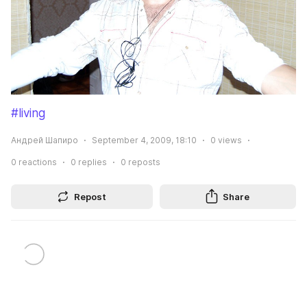
#living
Андрей Шапиро
September 4, 2009, 18:10
0
views
0
reactions
0
replies
0
reposts
Repost
Share