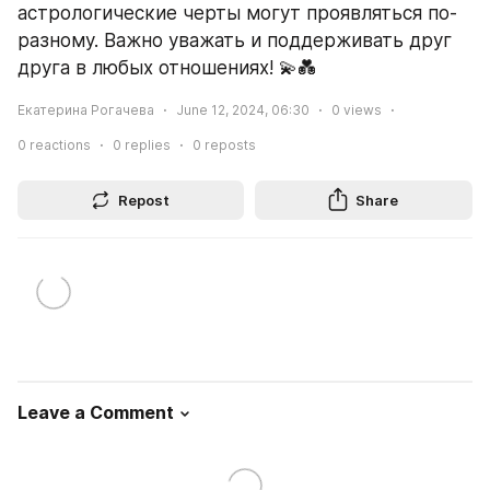
астрологические черты могут проявляться по-
разному. Важно уважать и поддерживать друг 
друга в любых отношениях! 💫💑
Екатерина Рогачева
June 12, 2024, 06:30
0
views
0
reactions
0
replies
0
reposts
Repost
Share
Leave a Comment