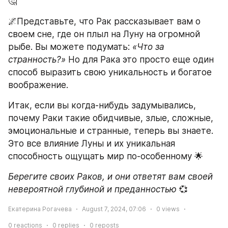
🤔
🌌Представьте, что Рак рассказывает вам о 
своем сне, где он плыл на Луну на огромной 
рыбе. Вы можете подумать: 
«Что за 
странность?»
 Но для Рака это просто еще один 
способ выразить свою уникальность и богатое 
воображение.
Итак, если вы когда-нибудь задумывались, 
почему Раки такие обидчивые, злые, сложные, 
эмоциональные и странные, теперь вы знаете. 
Это все влияние Луны и их уникальная 
способность ощущать мир по-особенному 🌟
Берегите своих Раков, и они ответят вам своей 
невероятной глубиной и преданностью
 💞
Екатерина Рогачева
August 7, 2024, 07:06
0
views
0
reactions
0
replies
0
reposts