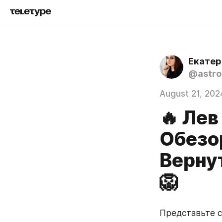
Екатер
@astro
August 21, 202
🔥 Лев
Обезо
Верну
🦁
Представьте с