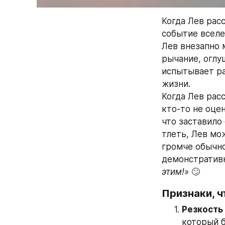
Когда Лев рас
событие вселе
Лев внезапно 
рычание, оглу
испытывает ра
жизни.
Когда Лев рас
кто-то не оцен
что заставило 
тлеть, Лев мо
громче обычно
демонстративн
этим!»
 🙄
Признаки, ч
Резкость
который б