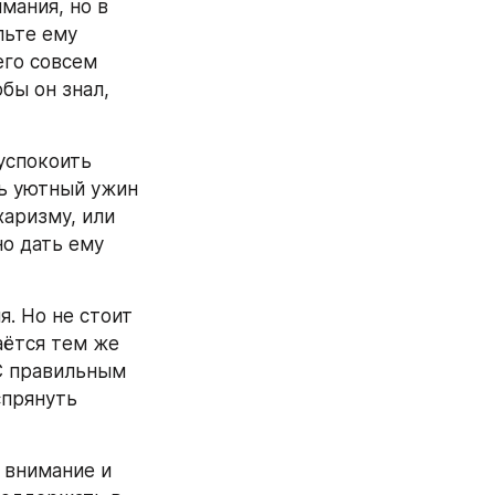
мания, но в 
ьте ему 
го совсем 
ы он знал, 
успокоить 
ь уютный ужин 
аризму, или 
 дать ему 
. Но не стоит 
аётся тем же 
С правильным 
прянуть 
 внимание и 