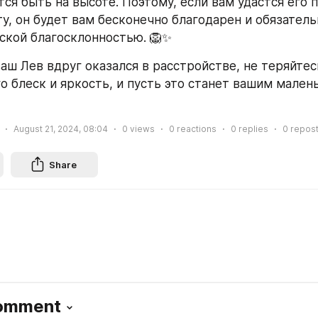
ся быть на высоте. Поэтому, если вам удастся его 
у, он будет вам бесконечно благодарен и обязатель
ской благосклонностью. 🦁✨
ваш Лев вдруг оказался в расстройстве, не теряйтесь
о блеск и яркость, и пусть это станет вашим мален
August 21, 2024, 08:04
0
views
0
reactions
0
replies
0
repos
Share
Comment