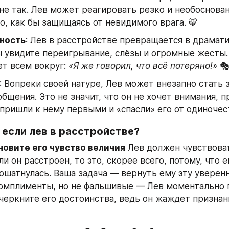
не так. Лев может реагировать резко и необоснован
о, как бы защищаясь от невидимого врага. 🐯
ность
: Лев в расстройстве превращается в драмати
ы увидите переигрывание, слёзы и огромные жесты. 
т всем вокруг: 
«Я же говорил, что всё потеряно!»
 
: Вопреки своей натуре, Лев может внезапно стать 
общения. Это не значит, что он не хочет внимания, пр
пришли к нему первыми и «спасли» его от одиночест
 если лев в расстройстве?
новите его чувство величия
 Лев должен чувствоват
и он расстроен, то это, скорее всего, потому, что ег
ошатнулась. Ваша задача — вернуть ему эту уверенн
комплименты, но не фальшивые — Лев моментально п
черкните его достоинства, ведь он жаждет признани