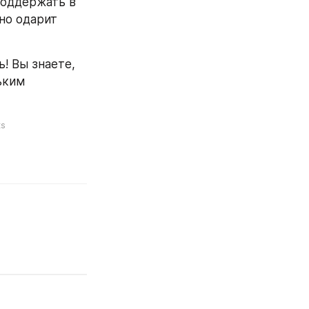
поддержать в 
но одарит 
! Вы знаете, 
ьким 
ts