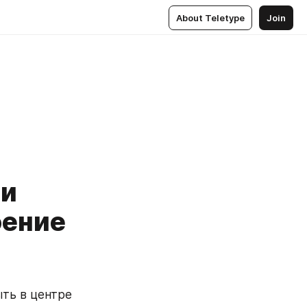
About Teletype
Join
 и
оение
ть в центре 