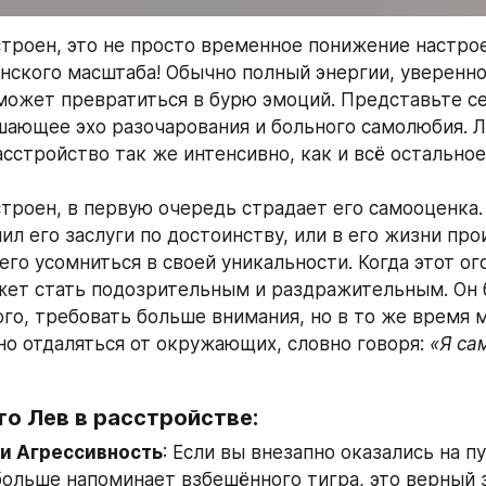
строен, это не просто временное понижение настрое
нского масштаба! Обычно полный энергии, увереннос
может превратиться в бурю эмоций. Представьте се
шающее эхо разочарования и больного самолюбия. Л
сстройство так же интенсивно, как и всё остальное 
строен, в первую очередь страдает его самооценка.
ил его заслуги по достоинству, или в его жизни про
его усомниться в своей уникальности. Когда этот ог
жет стать подозрительным и раздражительным. Он 
го, требовать больше внимания, но в то же время 
о отдаляться от окружающих, словно говоря: 
«Я са
то Лев в расстройстве:
 и Агрессивность
: Если вы внезапно оказались на пу
ольше напоминает взбешённого тигра, это верный з