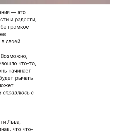
ния — это 
ти и радости, 
бе громкое 
ев 
в своей 
 Возможно, 
изошло что-то, 
онь начинает 
будет рычать 
может 
м справлюсь с 
ти Льва, 
нак, что что-