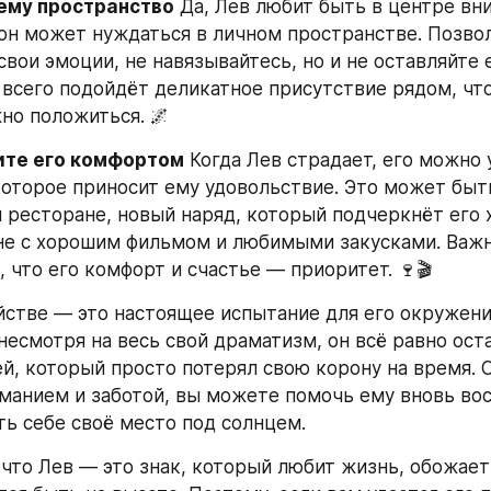
 ему пространство
 Да, Лев любит быть в центре вни
он может нуждаться в личном пространстве. Позвол
вои эмоции, не навязывайтесь, но и не оставляйте е
 всего подойдёт деликатное присутствие рядом, чтоб
жно положиться. 🌌
ите его комфортом
 Когда Лев страдает, его можно 
оторое приносит ему удовольствие. Это может быт
 ресторане, новый наряд, который подчеркнёт его х
не с хорошим фильмом и любимыми закусками. Важно
 что его комфорт и счастье — приоритет. 🍷🎬
йстве — это настоящее испытание для его окружения
несмотря на весь свой драматизм, он всё равно ост
й, который просто потерял свою корону на время. 
манием и заботой, вы можете помочь ему вновь вос
ть себе своё место под солнцем.
 что Лев — это знак, который любит жизнь, обожает