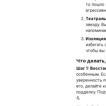
то пошло 
агрессивн
Театраль
звезду. В
напоминае
Изоляция
избегать 
чтобы вы 
Что делать,
Шаг 1: Восста
особенным. Есл
уверенность п
его, делайте 
подделку. Под
💪