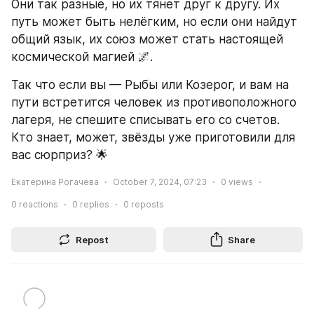
Они так разные, но их тянет друг к другу. Их 
путь может быть нелёгким, но если они найдут 
общий язык, их союз может стать настоящей 
космической магией 🌌.
Так что если вы — Рыбы или Козерог, и вам на 
пути встретится человек из противоположного 
лагеря, не спешите списывать его со счетов. 
Кто знает, может, звёзды уже приготовили для 
вас сюрприз? 🌟
Екатерина Рогачева
October 7, 2024, 07:23
0
views
0
reactions
0
replies
0
reposts
Repost
Share