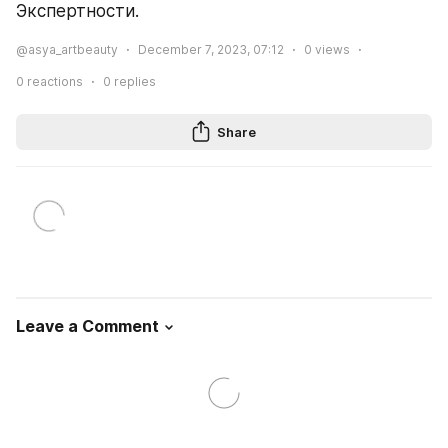
Экспертности.
@asya_artbeauty
December 7, 2023, 07:12
0
views
0
reactions
0
replies
Share
Leave a Comment