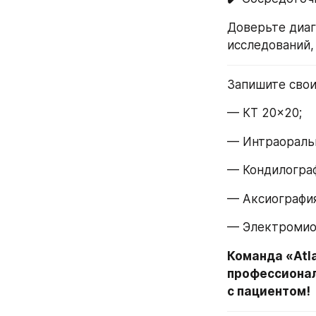
Доверьте диаг
исследований,
Запишите свои
— КТ 20×20;
— Интраоральн
— Кондилограф
— Аксиография
— Электромио
Команда «Atla
профессионал
с пациентом!