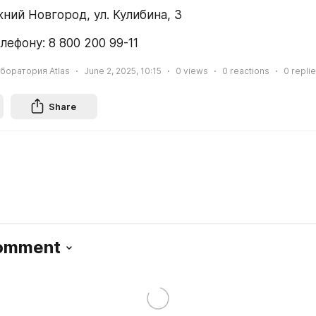
жний Новгород, ул. Кулибина, 3
лефону: 8 800 200 99-11
боратория Atlas
June 2, 2025, 10:15
0
views
0
reactions
0
repli
Share
Comment