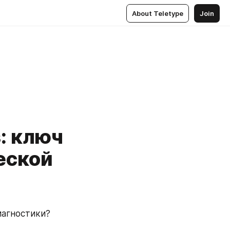
About Teletype
Join
: ключ
еской
иагностики?