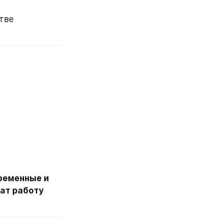
тве 
ременные и 
т работу 