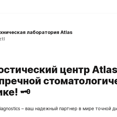
хническая лаборатория Atlas
tl
остический центр Atlas
упречной стоматологич
ке! 🗝️
Diagnostics – ваш надежный партнер в мире точной д