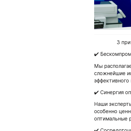
3 при
✔️ Бескомпром
Мы располага
сложнейшие ис
эффективного 
✔️ Синергия оп
Наши эксперты
особенно ценн
оптимальные 
✔️ Сосредоточ