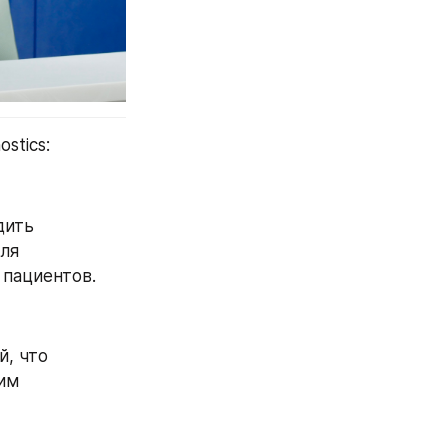
stics:
ить 
ля 
 пациентов.
, что 
им 