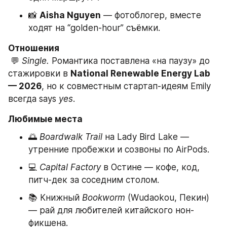
📸 
Aisha Nguyen
 — фотоблогер, вместе 
ходят на “golden-hour” съёмки.
Отношения
 💬 
Single.
 Романтика поставлена «на паузу» до 
стажировки в 
National Renewable Energy Lab 
— 2026
, но к совместным стартап-идеям Emily 
всегда says 
yes
.
Любимые места
🌅 
Boardwalk Trail
 на Lady Bird Lake — 
утренние пробежки и созвоны по AirPods.
💻 
Capital Factory
 в Остине — кофе, код, 
питч-дек за соседним столом.
📚 Книжный 
Bookworm
 (Wudaokou, Пекин) 
— рай для любителей китайского нон-
фикшена.