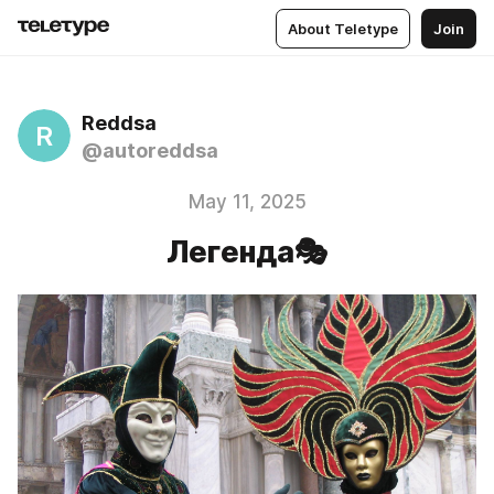
About Teletype
Join
Reddsa
R
@autoreddsa
May 11, 2025
Легенда🎭