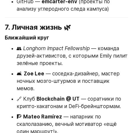
GitHub — 
emcarter-env
 (проекты по 
анализу углеродного следа кампуса)
7. Личная жизнь 🌿
Ближайший круг
👥 
Longhorn Impact Fellowship
 — команда 
друзей-активистов, с которыми Emily пилит 
зелёные проекты.
🛋 
Zoe Lee
 — соседка-дизайнер, мастер 
ночных мозго-штурмов и поставщик 
мемов.
🔗 Клуб 
Blockchain @ UT
 — соратники по 
крипто-хакатонам и DeFi-брейнштормам.
🧗 
Mateo Ramírez
 — напарник по 
скалолазанию, вечный мотиватор «ещё 
один маршрут!».