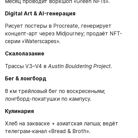
месяц проводит воркшоп «Green NFTs».
Digital Art & AI-генерация
Рисует постеры в Procreate, генерирует 
концепт-арт через Midjourney; продаёт NFT-
серии «Waterscapes».
Скалолазание
Трассы V3–V4 в 
Austin Bouldering Project
.
Бег & лонгборд
8 км трейловый бег по воскресеньям; 
лонгборд-покатушки по кампусу.
Кулинария
Хлеб на закваске + азиатская лапша; ведёт 
телеграм-канал «Bread & Broth».