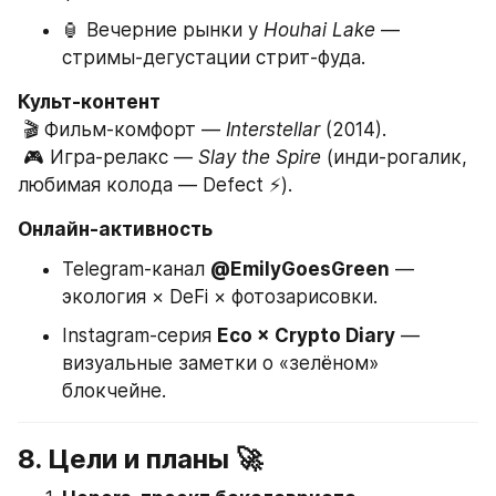
🏮 Вечерние рынки у 
Houhai Lake
 — 
стримы-дегустации стрит-фуда.
Культ-контент
 🎬 Фильм-комфорт — 
Interstellar
 (2014).
 🎮 Игра-релакс — 
Slay the Spire
 (инди-рогалик, 
любимая колода — Defect ⚡).
Онлайн-активность
Telegram-канал 
@EmilyGoesGreen
 — 
экология × DeFi × фотозарисовки.
Instagram-серия 
Eco × Crypto Diary
 — 
визуальные заметки о «зелёном» 
блокчейне.
8. Цели и планы 🚀