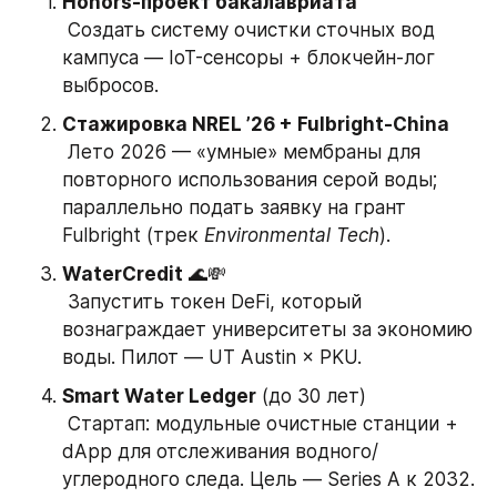
Honors-проект бакалавриата
 Создать систему очистки сточных вод 
кампуса — IoT-сенсоры + блокчейн-лог 
выбросов.
Стажировка NREL ’26 + Fulbright-China
 Лето 2026 — «умные» мембраны для 
повторного использования серой воды; 
параллельно подать заявку на грант 
Fulbright (трек 
Environmental Tech
).
WaterCredit
 🌊💸
 Запустить токен DeFi, который 
вознаграждает университеты за экономию 
воды. Пилот — UT Austin × PKU.
Smart Water Ledger
 (до 30 лет)
 Стартап: модульные очистные станции + 
dApp для отслеживания водного/
углеродного следа. Цель — Series A к 2032.