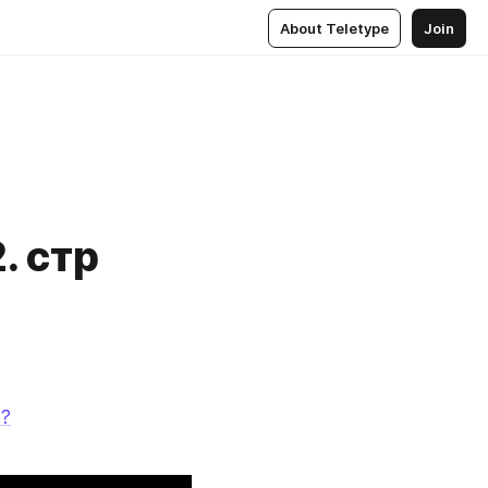
About Teletype
Join
. стр
p?