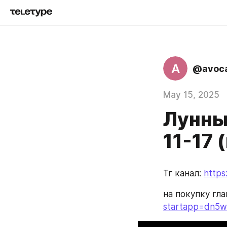
A
@avoc
May 15, 2025
Лунный
11-17 
Тг канал: 
https
на покупку гл
startapp=dn5w