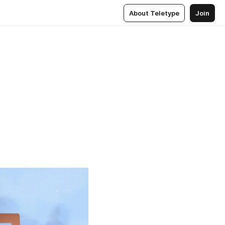
About Teletype
Join