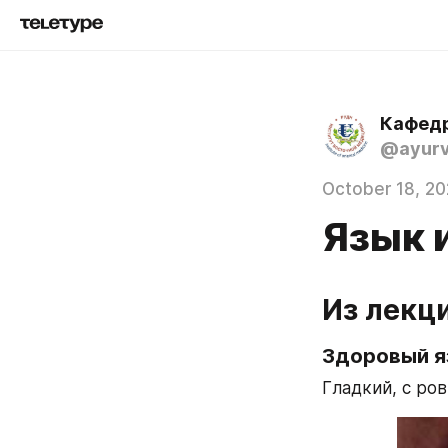
Кафед
@ayurv
October 18, 2
Язык 
Из лекц
Здоровый я
Гладкий, с ро