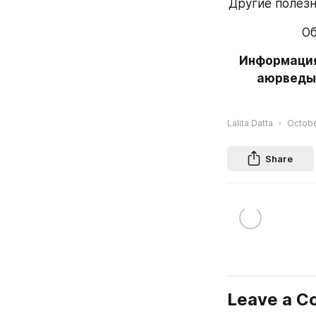
Другие полез
Об
Информация
аюрведы 
Lalita Datta
Octobe
Share
Leave a 