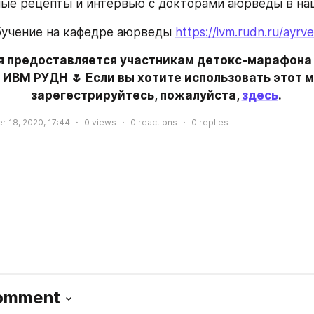
ные рецепты и интервью с докторами аюрведы в на
учение на кафедре аюрведы 
https://ivm.rudn.ru/ayrv
 предоставляется участникам детокс-марафона 
ИВМ РУДН 🌷 Если вы хотите использовать этот м
зарегестрируйтесь, пожалуйста, 
здесь
. 
r 18, 2020, 17:44
0
views
0
reactions
0
replies
Comment