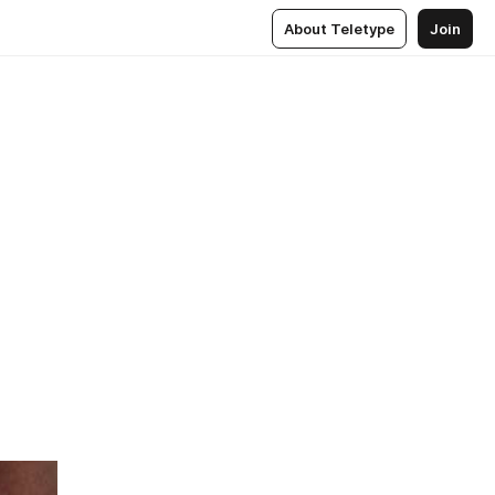
About Teletype
Join