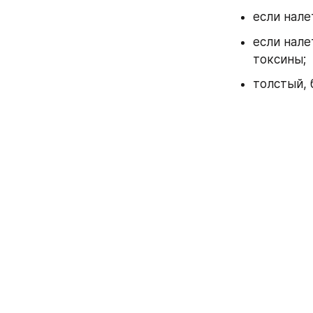
если нале
если нале
токсины; 
толстый, 