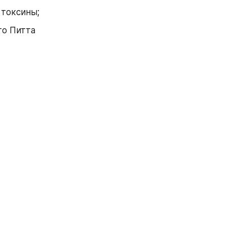
 токсины; 
о Питта 