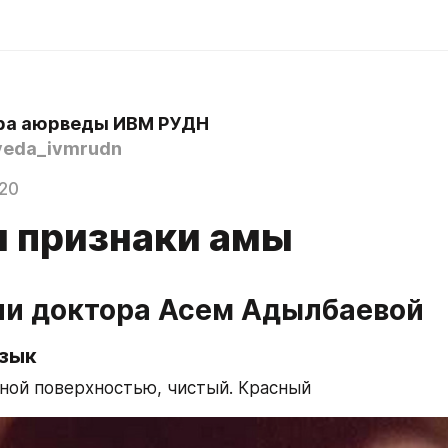
ра аюрведы ИВМ РУДН
eda_ivmrudn
020
и признаки амы
ии доктора Асем Адылбаевой
зык
вной поверхностью, чистый. Красный