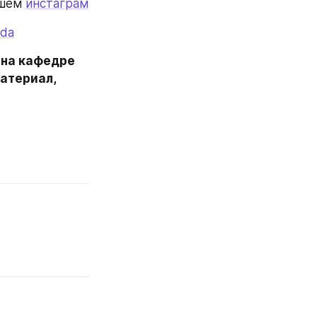
шем 
инстаграм
eda
на кафедре 
атериал, 