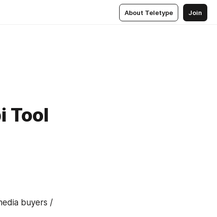
About Teletype
Join
i Tool
dia buyers / 