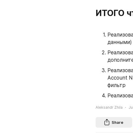
ИТОГО чт
Реализова
данными)
Реализова
дополните
Реализова
Account N
фильтр
Реализова
Aleksandr Zhila
Ju
Share