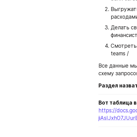
Выгружать
расходам
Делать св
финансис
Смотреть 
teams / 
Все данные мы
схему запросо
Раздел назват
Вот таблица в
https://docs.g
jiAsIJxhO7JUur