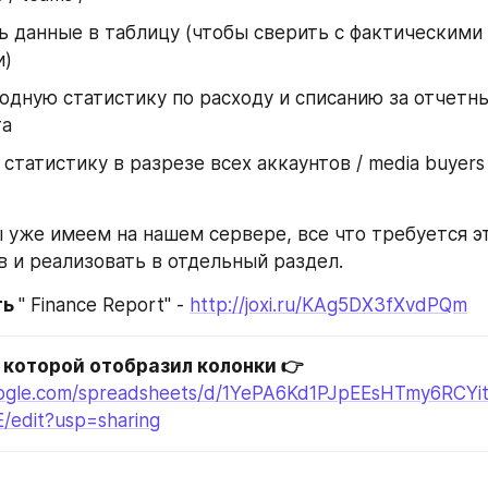
 данные в таблицу (чтобы сверить с фактическими 
и)
одную статистику по расходу и списанию за отчетны
та
статистику в разрезе всех аккаунтов / media buyers /
 уже имеем на нашем сервере, все что требуется эт
в и реализовать в отдельный раздел.
ь 
" Finance Report" - 
http://joxi.ru/KAg5DX3fXvdPQm
 которой отобразил колонки 👉
oogle.com/spreadsheets/d/1YePA6Kd1PJpEEsHTmy6RCYit
E/edit?usp=sharing