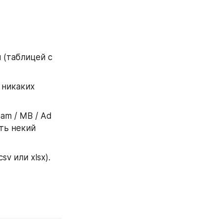
(таблицей с 
никаких 
m / MB / Ad 
ть некий 
v или xlsx).