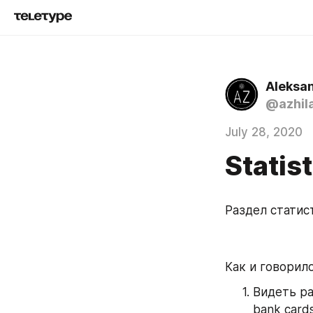
Aleksan
@azhil
July 28, 2020
Statist
Раздел статист
Как и говорил
Видеть ра
bank cards