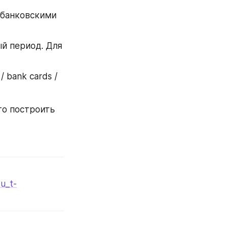
банковскими 
й период. Для 
 bank cards / 
о построить 
u_t-