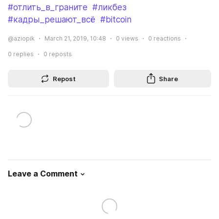
#отлить_в_граните
#ликбез
#кадры_решают_всё
#bitcoin
@aziopik
March 21, 2019, 10:48
0
views
0
reactions
0
replies
0
reposts
Repost
Share
Leave a Comment