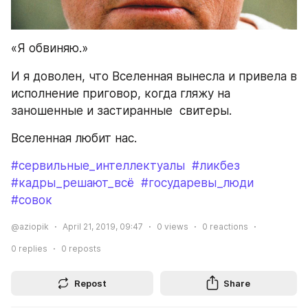
«Я обвиняю.»
И я доволен, что Вселенная вынесла и привела в 
исполнение приговор, когда гляжу на 
заношенные и застиранные  свитеры.
Вселенная любит нас.
#сервильные_интеллектуалы
#ликбез
#кадры_решают_всё
#государевы_люди
#совок
@aziopik
April 21, 2019, 09:47
0
views
0
reactions
0
replies
0
reposts
Repost
Share