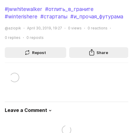
#jwwhitewalker
#отлить_в_граните
#winterishere
#стартапы
#и_прочая_футурама
@aziopik
April 30, 2019, 19:27
0
views
0
reactions
0
replies
0
reposts
Repost
Share
Leave a Comment